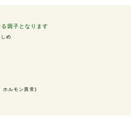
せる因子となります
みしめ
、ホルモン異常)